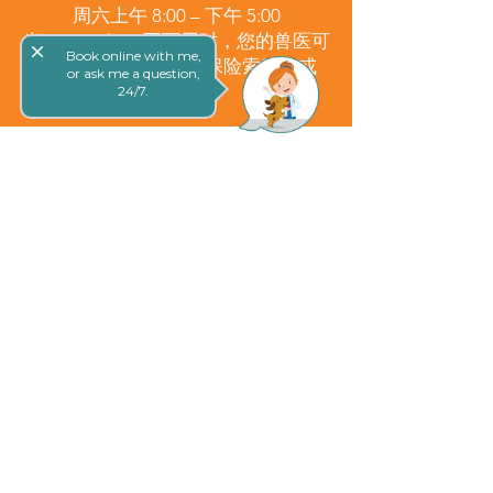
周六上午 8:00 – 下午 5:00
当 GapOnly™ 不可用时，您的兽医可
close
Book online with me,
能可以提交电子宠物保险索赔（或
or ask me a question,
eClaim）。
24/7.
我们的宠物保险合作伙伴
如需我们最新的 GapOnly™ 宠物保险
合作伙伴列表，请单击下面的按钮。
学到更多
网上预定