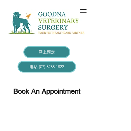
网上预定
电话 (07) 3288 1822
Book An Appointment