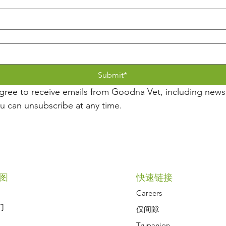
Submit*
agree to receive emails from Goodna Vet, including newsl
ou can unsubscribe at any time.
Symptom Checker
Terms of use
图
快速链接
Careers
们
仅间隙
Trupanion