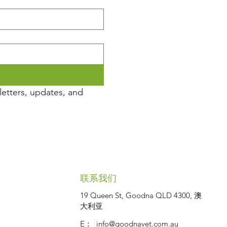
etters, updates, and 
联系我们
19 Queen St, Goodna QLD 4300, 澳
大利亚
E：
info@goodnavet.com.au