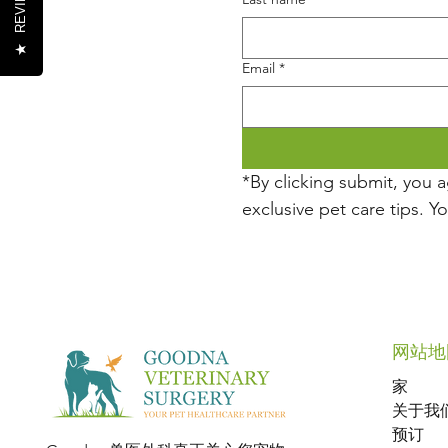
REVIEWS
★
Email
*
*By clicking submit, you 
exclusive pet care tips. Y
网站地
家
关于我
预订