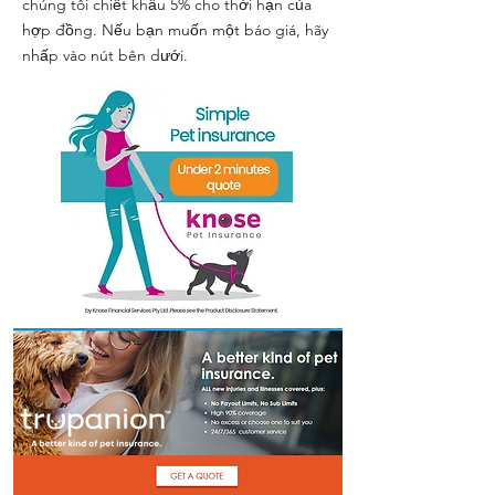
chúng tôi chiết khấu 5% cho thời hạn của
hợp đồng. Nếu bạn muốn một báo giá, hãy
Symptom Checker
nhấp vào nút bên dưới.
Terms of use