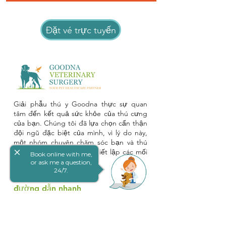
Đặt vé trực tuyến
Giải phẫu thú y Goodna thực sự quan
tâm đến kết quả sức khỏe của thú cưng
của bạn. Chúng tôi đã lựa chọn cẩn thận
đội ngũ đặc biệt của mình, vì lý do này,
một nhóm chuyên chăm sóc bạn và thú
close
cưng của bạn trong khi thiết lập các mối
Book online with me,
quan hệ lâu dài.
or ask me a question,
24/7.
đường dẫn nhanh
Careers
Kế hoạch thanh toán