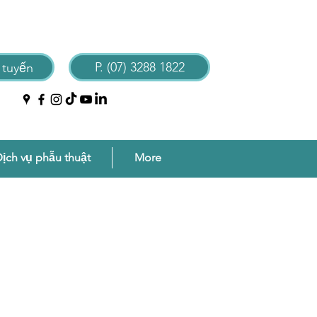
P. (07) 3288 1822
 tuyến
ịch vụ phẫu thuật
More