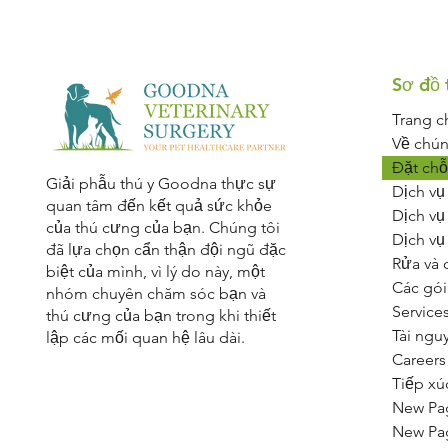
Sơ đồ 
Trang c
Về chún
Đặt chỗ
Giải phẫu thú y Goodna thực sự
Dịch vụ
quan tâm đến kết quả sức khỏe
Dịch vụ
của thú cưng của bạn. Chúng tôi
Dịch vụ
đã lựa chọn cẩn thận đội ngũ đặc
Rửa và 
biệt của mình, vì lý do này, một
Các gói
nhóm chuyên chăm sóc bạn và
Service
thú cưng của bạn trong khi thiết
Tài ngu
lập các mối quan hệ lâu dài.
Careers
Tiếp xú
New Pa
New Pa