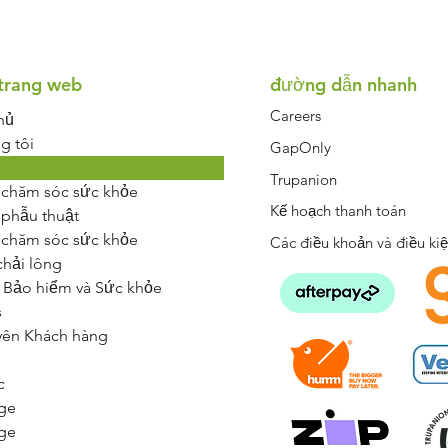
Symptom Checker
Terms of use
trang web
đường dẫn nhanh
Careers
hủ
g tôi
GapOnly
Trupanion
 chăm sóc sức khỏe
Kế hoạch thanh toán
 phẫu thuật
 chăm sóc sức khỏe
Các điều khoản và điều ki
chải lông
 Bảo hiểm và Sức khỏe
s
yên Khách hàng
c
ge
ge