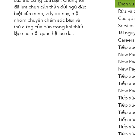
của thú cưng của bạn. Chúng tôi
Dịch vụ
đã lựa chọn cẩn thận đội ngũ đặc
Rửa và 
biệt của mình, vì lý do này, một
Các gói
nhóm chuyên chăm sóc bạn và
Service
thú cưng của bạn trong khi thiết
Tài ngu
lập các mối quan hệ lâu dài.
Careers
Tiếp xú
New Pa
New Pa
New Pa
Tiếp xú
Tiếp xú
New Pa
Tiếp xú
Tiếp xú
Tiếp xú
Tiếp xú
Tiếp xú
Tiếp xú