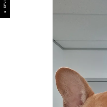
REVIEWS
★