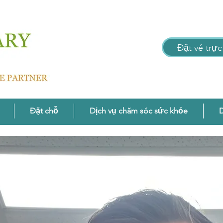
Đặt vé trực
Đặt chỗ
Dịch vụ chăm sóc sức khỏe
D