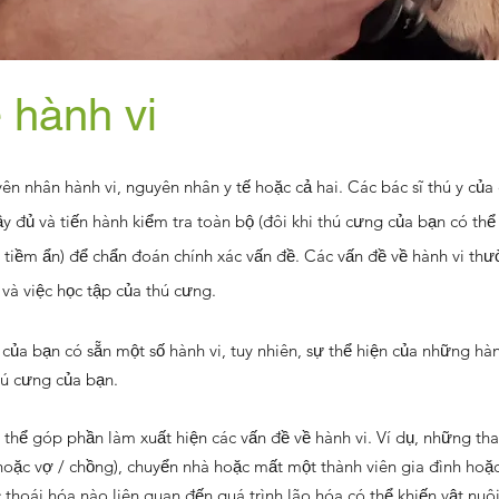
 hành vi
n nhân hành vi, nguyên nhân y tế hoặc cả hai. Các bác sĩ thú y của 
ầy đủ và tiến hành kiểm tra toàn bộ (đôi khi thú cưng của bạn có t
 lý tiềm ẩn) để chẩn đoán chính xác vấn đề. Các vấn đề về hành vi th
và việc học tập của thú cưng.
 của bạn có sẵn một số hành vi, tuy nhiên, sự thể hiện của những hàn
hú cưng của bạn.
hể góp phần làm xuất hiện các vấn đề về hành vi. Ví dụ, những tha
hoặc vợ / chồng), chuyển nhà hoặc mất một thành viên gia đình hoặc
ặc thoái hóa nào liên quan đến quá trình lão hóa có thể khiến vật nu