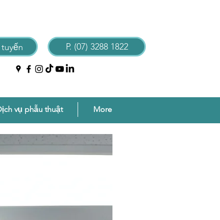
P. (07) 3288 1822
 tuyến
ịch vụ phẫu thuật
More