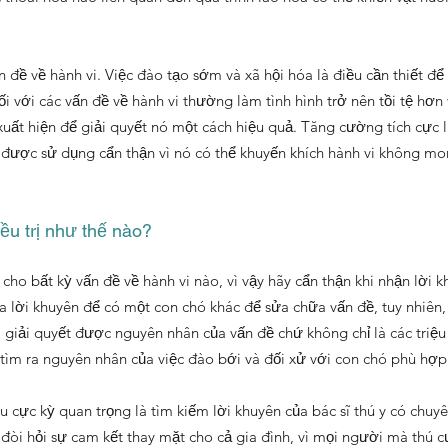
đề về hành vi. Việc đào tạo sớm và xã hội hóa là điều cần thiết đ
i với các vấn đề về hành vi thường làm tình hình trở nên tồi tệ hơn 
uất hiện để giải quyết nó một cách hiệu quả. Tăng cường tích cực 
ần được sử dụng cẩn thận vì nó có thể khuyến khích hành vi không
ều trị như thế nào?
ho bất kỳ vấn đề về hành vi nào, vì vậy hãy cẩn thận khi nhận lời kh
lời khuyên để có một con chó khác để sửa chữa vấn đề, tuy nhiên, h
i giải quyết được nguyên nhân của vấn đề chứ không chỉ là các triệu
 tìm ra nguyên nhân của việc đào bới và đối xử với con chó phù hợp
ều cực kỳ quan trọng là tìm kiếm lời khuyên của bác sĩ thú y có chu
 đòi hỏi sự cam kết thay mặt cho cả gia đình, vì mọi người mà thú 