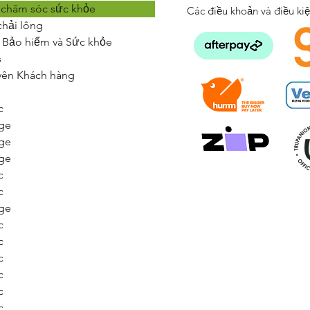
 chăm sóc sức khỏe
Các điều khoản và điều ki
chải lông
 Bảo hiểm và Sức khỏe
s
yên Khách hàng
c
ge
ge
ge
c
c
ge
c
c
c
c
c
c