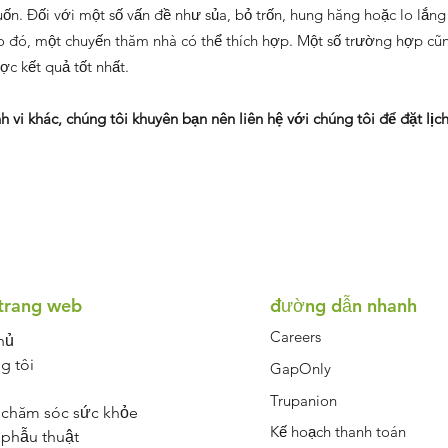
. Đối với một số vấn đề như sủa, bỏ trốn, hung hăng hoặc lo lắng b
o đó, một chuyến thăm nhà có thể thích hợp. Một số trường hợp cũ
ợc kết quả tốt nhất.
 vi khác, chúng tôi khuyên bạn nên liên hệ với chúng tôi để đặt lịch
Symptom Checker
Terms of use
trang web
đường dẫn nhanh
Careers
hủ
g tôi
GapOnly
Trupanion
 chăm sóc sức khỏe
Kế hoạch thanh toán
 phẫu thuật